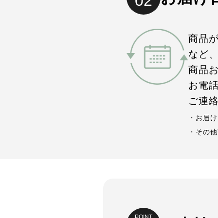
02
商品
など
商品
お電話（
ご連
・お届け
・その他
POINT