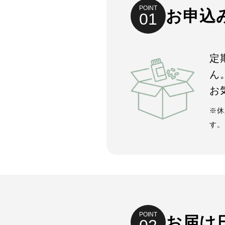
POINT
お申込
01
定
ん
お
※休
す。
POINT
お届け