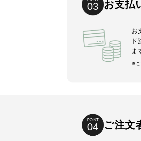
お支払
03
お
ド
ま
※ご
POINT
ご注文
04