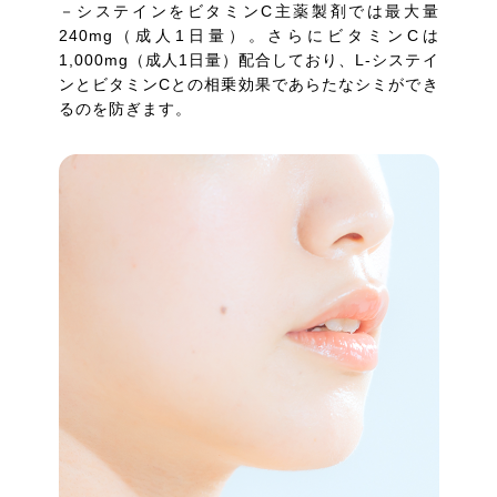
－システインをビタミンC主薬製剤では最大量
240mg（成人1日量）。さらにビタミンCは
1,000mg（成人1日量）配合しており、L-システイ
ンとビタミンCとの相乗効果であらたなシミができ
るのを防ぎます。